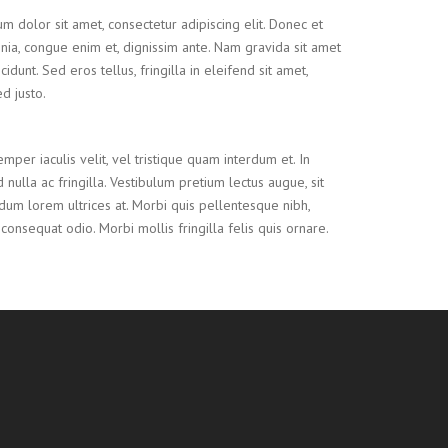
m dolor sit amet, consectetur adipiscing elit. Donec et
nia, congue enim et, dignissim ante. Nam gravida sit amet
cidunt. Sed eros tellus, fringilla in eleifend sit amet,
ed justo.
mper iaculis velit, vel tristique quam interdum et. In
 nulla ac fringilla. Vestibulum pretium lectus augue, sit
dum lorem ultrices at. Morbi quis pellentesque nibh,
nsequat odio. Morbi mollis fringilla felis quis ornare.