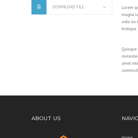
DOWNLOAD FILE
Lorem ips
magna la
odio eu t
tristique
Quisque s
molestie 
amet int
commodo 
ABOUT US
NAVI
Home