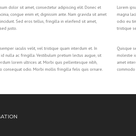
um dolor sit amet, consectetur adipiscing elit. Donec et
Lorem ipsu
cinia, congue enim et, dignissim ante. Nam gravida sit amet
magna laci
incidunt. Sed eros tellus, fringilla in eleifend sit amet,
odio eu tin
 sed justo.
tristique s
emper iaculis velit, vel tristique quam interdum et. In
Quisque se
id nulla ac fringilla. Vestibulum pretium lectus augue, sit
molestie id
erdum lorem ultrices at. Morbi quis pellentesque nibh,
amet inter
consequat odio. Morbi mollis fringilla felis quis ornare.
commodo co
GATION