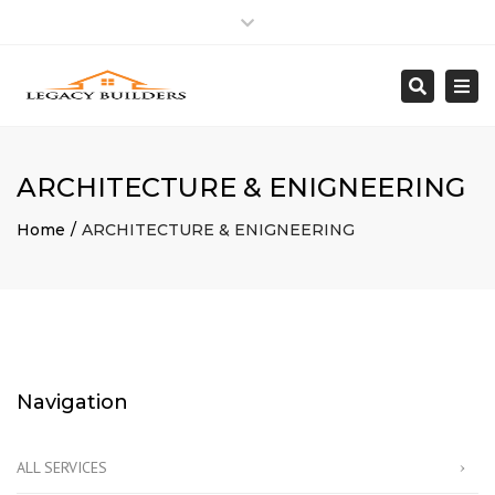
Close
Mon – Fri: 8:00am – 5:00pm
818 992.5950
top
Togg
Search
bar
info@Legacybuilder.net
navi
ARCHITECTURE & ENIGNEERING
Home
ARCHITECTURE & ENIGNEERING
Navigation
ALL SERVICES