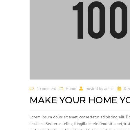
1 comment
Home
posted by
admin
De
MAKE YOUR HOME Y
Lorem ipsum dolor sit amet, consectetur adipiscing elit. 
tincidunt. Sed eros tellus, fringilla in eleifend sit amet, t