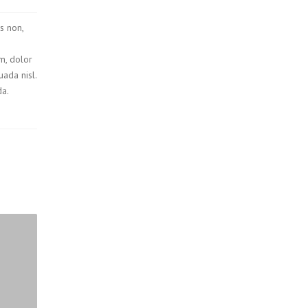
s non,
um, dolor
uada nisl.
a.