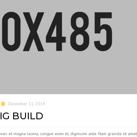
December 11, 2014
IG BUILD
Donec et magna lacinia, congue enim et, dignissim ante. Nam gravida sit ame