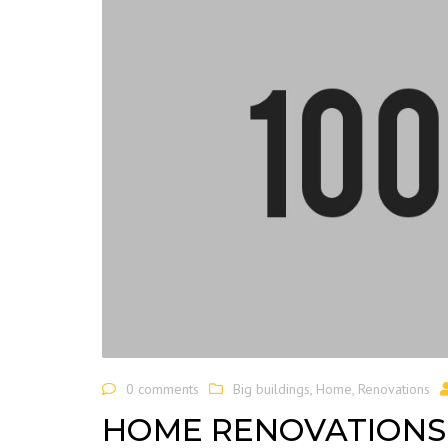
0 comments
Big buildings
,
Home
,
Renovations
HOME RENOVATIONS 