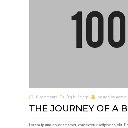
0 comments
Big buildings
posted by
admin
THE JOURNEY OF A B
Lorem ipsum dolor sit amet, consectetur adipiscing elit. 