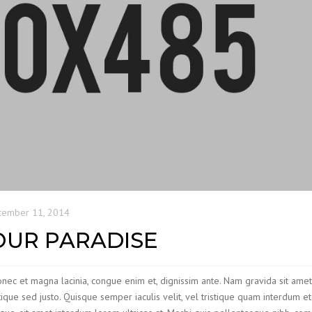
cember 11, 2014
OUR PARADISE
Donec et magna lacinia, congue enim et, dignissim ante. Nam gravida sit ame
ristique sed justo. Quisque semper iaculis velit, vel tristique quam interdum et.