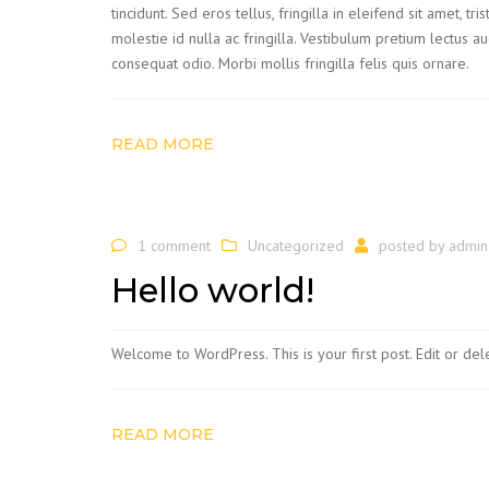
tincidunt. Sed eros tellus, fringilla in eleifend sit amet, t
molestie id nulla ac fringilla. Vestibulum pretium lectus 
consequat odio. Morbi mollis fringilla felis quis ornare.
READ MORE
1 comment
Uncategorized
posted by
admin
Hello world!
Welcome to WordPress. This is your first post. Edit or delet
READ MORE