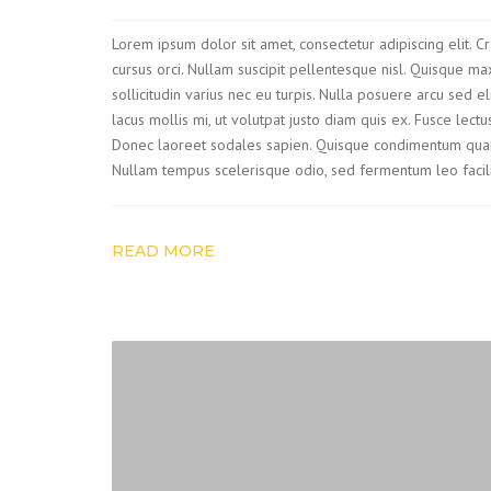
Lorem ipsum dolor sit amet, consectetur adipiscing elit. C
cursus orci. Nullam suscipit pellentesque nisl. Quisque ma
sollicitudin varius nec eu turpis. Nulla posuere arcu sed el
lacus mollis mi, ut volutpat justo diam quis ex. Fusce lect
Donec laoreet sodales sapien. Quisque condimentum quam
Nullam tempus scelerisque odio, sed fermentum leo facilisis
READ MORE