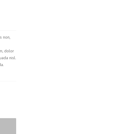
s non,
um, dolor
uada nisl.
a.