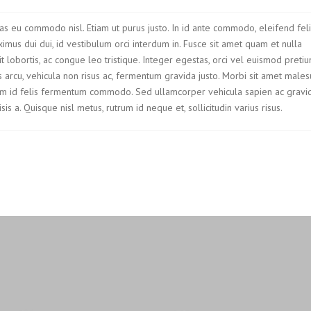
ras eu commodo nisl. Etiam ut purus justo. In id ante commodo, eleifend feli
ximus dui dui, id vestibulum orci interdum in. Fusce sit amet quam et nulla
it lobortis, ac congue leo tristique. Integer egestas, orci vel euismod preti
us arcu, vehicula non risus ac, fermentum gravida justo. Morbi sit amet males
 id felis fermentum commodo. Sed ullamcorper vehicula sapien ac gravid
 a. Quisque nisl metus, rutrum id neque et, sollicitudin varius risus.