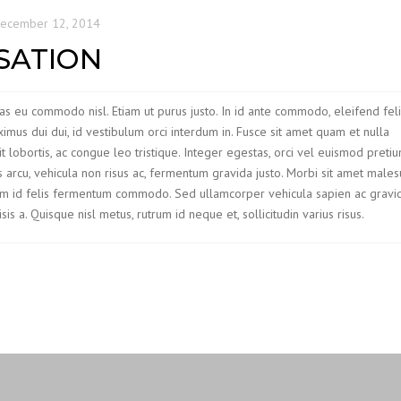
ecember 12, 2014
SATION
ras eu commodo nisl. Etiam ut purus justo. In id ante commodo, eleifend feli
ximus dui dui, id vestibulum orci interdum in. Fusce sit amet quam et nulla
it lobortis, ac congue leo tristique. Integer egestas, orci vel euismod preti
us arcu, vehicula non risus ac, fermentum gravida justo. Morbi sit amet males
 id felis fermentum commodo. Sed ullamcorper vehicula sapien ac gravid
 a. Quisque nisl metus, rutrum id neque et, sollicitudin varius risus.