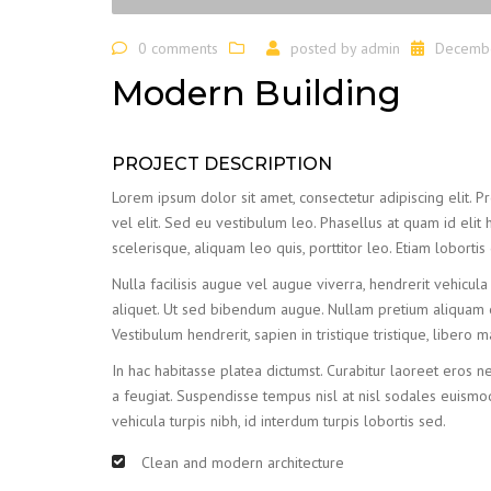
0 comments
posted by
admin
Decembe
Modern Building
PROJECT DESCRIPTION
Lorem ipsum dolor sit amet, consectetur adipiscing elit. Proi
vel elit. Sed eu vestibulum leo. Phasellus at quam id elit 
scelerisque, aliquam leo quis, porttitor leo. Etiam lobortis
Nulla facilisis augue vel augue viverra, hendrerit vehicula
aliquet. Ut sed bibendum augue. Nullam pretium aliquam el
Vestibulum hendrerit, sapien in tristique tristique, libero
In hac habitasse platea dictumst. Curabitur laoreet eros ne
a feugiat. Suspendisse tempus nisl at nisl sodales euismod
vehicula turpis nibh, id interdum turpis lobortis sed.
Clean and modern architecture