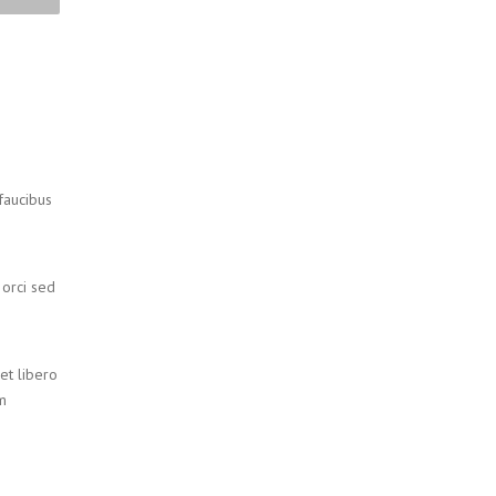
 faucibus
 orci sed
et libero
am