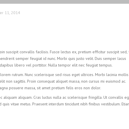
r 11, 2014
n suscipit convallis facilisis. Fusce lectus ex, pretium efficitur suscipit sed,
hendrerit semper feugiat id nunc. Morbi quis justo velit. Duis semper lacus
 dapibus libero vel porttitor. Nulla tempor elit nec feugiat tempus.
 lorem rutrum. Nunc scelerisque sed risus eget ultrices. Morbi lacinia mollis
it non sagittis. Proin consequat aliquet massa, non cursus mi euismod ac.
 magna posuere massa, sit amet pretium felis eros non dolor.
c aliquam aliquam. Cras luctus nulla ac scelerisque fringilla. Ut convallis eg
 quis vitae metus. Praesent interdum tincidunt nibh finibus vestibulum. Eti