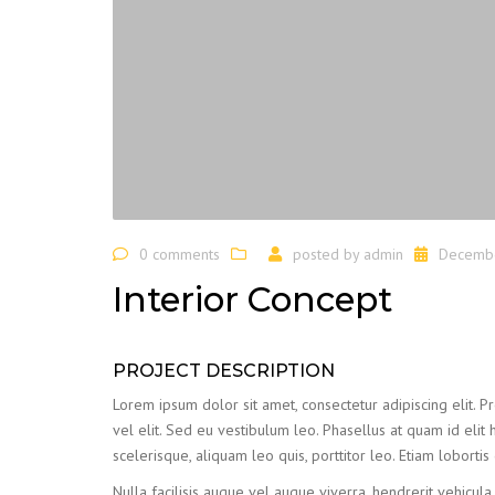
0 comments
posted by
admin
Decembe
Interior Concept
PROJECT DESCRIPTION
Lorem ipsum dolor sit amet, consectetur adipiscing elit. Proi
vel elit. Sed eu vestibulum leo. Phasellus at quam id elit 
scelerisque, aliquam leo quis, porttitor leo. Etiam lobortis
Nulla facilisis augue vel augue viverra, hendrerit vehicula