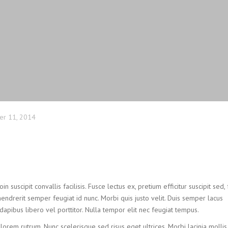
r 11, 2014
n suscipit convallis facilisis. Fusce lectus ex, pretium efficitur suscipit sed,
hendrerit semper feugiat id nunc. Morbi quis justo velit. Duis semper lacus
 dapibus libero vel porttitor. Nulla tempor elit nec feugiat tempus.
 lorem rutrum. Nunc scelerisque sed risus eget ultrices. Morbi lacinia mollis