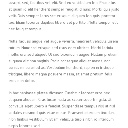
suscipit sed, faucibus vel elit. Sed eu vestibulum leo. Phasellus
at quam id elit hendrerit semper feugiat id nunc. Morbi quis justo
velit. Duis semper lacus scelerisque, aliquam leo quis, porttitor
leo. Etiam lobortis dapibus libero vel porttitor. Nulla tempor elit
nec feugiat tempus.
Nulla facilisis augue vel augue viverra, hendrerit vehicula lorem
rutrum. Nunc scelerisque sed risus eget ultrices. Morbi lacinia
mollis orci sed aliquet. Ut sed bibendum augue. Nullam pretium
aliquam elit non sagittis. Proin consequat aliquet massa, non
cursus mi euismod ac. Vestibulum hendrerit, sapien in tristique
tristique, libero magna posuere massa, sit amet pretium felis
eros non dolor.
In hac habitasse platea dictumst. Curabitur laoreet eros nec
aliquam aliquam. Cras luctus nulla ac scelerisque fringilla. Ut
convallis eget libero a feugiat. Suspendisse tempus nisl at nisl
sodales euismod quis vitae metus. Praesent interdum tincidunt
nibh finibus vestibulum. Etiam vehicula turpis nibh, id interdum
turpis lobortis sed.