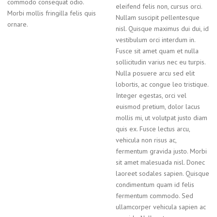
commodo consequat odio.
eleifend felis non, cursus orci.
Morbi mollis fringilla felis quis
Nullam suscipit pellentesque
ornare.
nisl. Quisque maximus dui dui, id
vestibulum orci interdum in.
Fusce sit amet quam et nulla
sollicitudin varius nec eu turpis.
Nulla posuere arcu sed elit
lobortis, ac congue leo tristique.
Integer egestas, orci vel
euismod pretium, dolor lacus
mollis mi, ut volutpat justo diam
quis ex. Fusce lectus arcu,
vehicula non risus ac,
fermentum gravida justo. Morbi
sit amet malesuada nisl. Donec
laoreet sodales sapien. Quisque
condimentum quam id felis
fermentum commodo. Sed
ullamcorper vehicula sapien ac